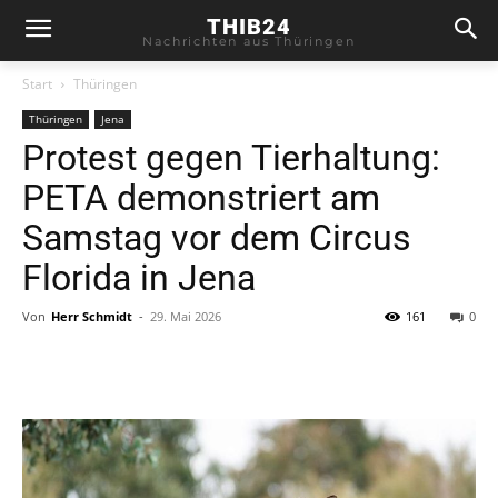
THIB24
Nachrichten aus Thüringen
Start
Thüringen
Thüringen
Jena
Protest gegen Tierhaltung:
PETA demonstriert am
Samstag vor dem Circus
Florida in Jena
Von
Herr Schmidt
-
29. Mai 2026
161
0