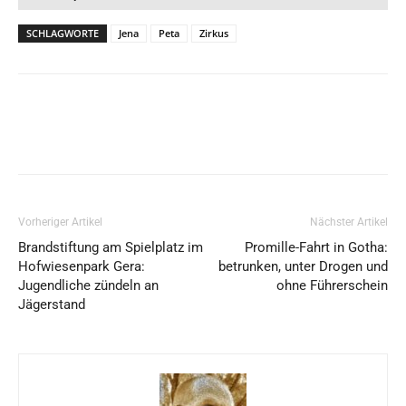
SCHLAGWORTE
Jena
Peta
Zirkus
Vorheriger Artikel
Nächster Artikel
Brandstiftung am Spielplatz im
Promille-Fahrt in Gotha:
Hofwiesenpark Gera:
betrunken, unter Drogen und
Jugendliche zündeln an
ohne Führerschein
Jägerstand