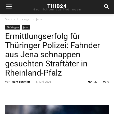
THIB24
Nachrichten aus Thüringen
Start
Thüringen
Jena
Thüringen
Jena
Ermittlungserfolg für
Thüringer Polizei: Fahnder
aus Jena schnappen
gesuchten Straftäter in
Rheinland-Pfalz
Von
Herr Schmidt
-
13. Juni 2026
127
0