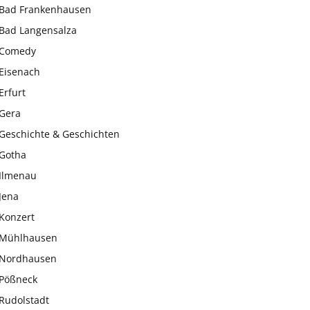
Bad Frankenhausen
Bad Langensalza
Comedy
Eisenach
Erfurt
Gera
Geschichte & Geschichten
Gotha
Ilmenau
Jena
Konzert
Mühlhausen
Nordhausen
Pößneck
Rudolstadt