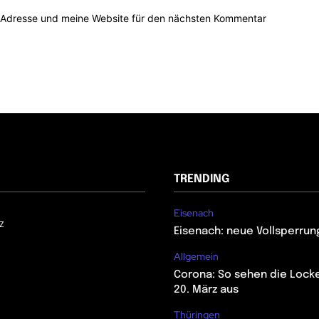
-Adresse und meine Website für den nächsten Kommentar
TRENDING
Eisenach
z
Eisenach: neue Vollsperrun
Allgemein
Corona: So sehen die Lock
20. März aus
Thüringen