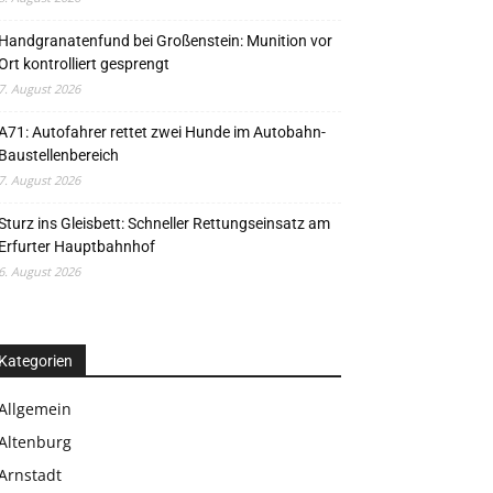
Handgranatenfund bei Großenstein: Munition vor
Ort kontrolliert gesprengt
7. August 2026
A71: Autofahrer rettet zwei Hunde im Autobahn-
Baustellenbereich
7. August 2026
Sturz ins Gleisbett: Schneller Rettungseinsatz am
Erfurter Hauptbahnhof
6. August 2026
Kategorien
Allgemein
Altenburg
Arnstadt