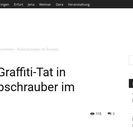
ringen
Erfurt
Jena
Weimar
Gera
Veranstaltung
THÜRINGEN
ERFURT
JENA
WEIMAR
GERA
Grammetal – Hubschrauber im Einsatz
affiti-Tat in
bschrauber im
115
0