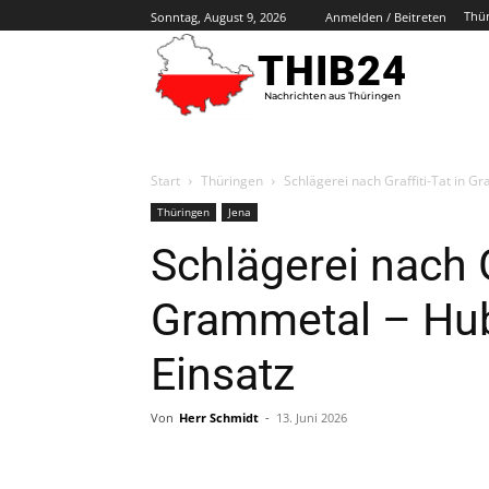
Thü
Sonntag, August 9, 2026
Anmelden / Beitreten
THIB24
Nachrichten aus Thüringen
Start
Thüringen
Schlägerei nach Graffiti-Tat in 
Thüringen
Jena
Schlägerei nach Gr
Grammetal – Hu
Einsatz
Von
Herr Schmidt
-
13. Juni 2026