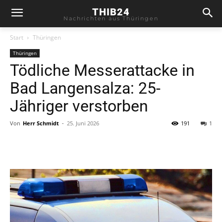
THIB24
Nachrichten aus Thüringen
Start
Thüringen
Thüringen
Tödliche Messerattacke in
Bad Langensalza: 25-
Jähriger verstorben
Von
Herr Schmidt
-
25. Juni 2026
191
1