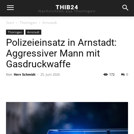
THIB24
Nachrichten aus Thüringen
Start
Thüringen
Arnstadt
Thüringen
Arnstadt
Polizeieinsatz in Arnstadt:
Aggressiver Mann mit
Gasdruckwaffe
Von
Herr Schmidt
-
25. Juni 2026
172
0