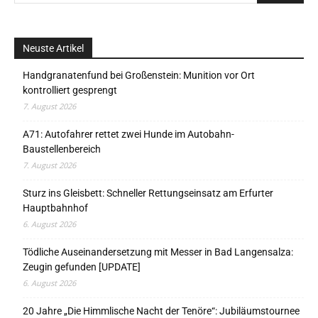
Neuste Artikel
Handgranatenfund bei Großenstein: Munition vor Ort
kontrolliert gesprengt
7. August 2026
A71: Autofahrer rettet zwei Hunde im Autobahn-
Baustellenbereich
7. August 2026
Sturz ins Gleisbett: Schneller Rettungseinsatz am Erfurter
Hauptbahnhof
6. August 2026
Tödliche Auseinandersetzung mit Messer in Bad Langensalza:
Zeugin gefunden [UPDATE]
6. August 2026
20 Jahre „Die Himmlische Nacht der Tenöre“: Jubiläumstournee