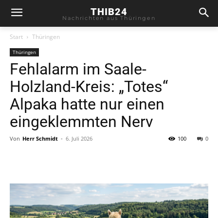
THIB24
Nachrichten aus Thüringen
Start
Thüringen
Thüringen
Fehlalarm im Saale-
Holzland-Kreis: „Totes“
Alpaka hatte nur einen
eingeklemmten Nerv
Von
Herr Schmidt
-
6. Juli 2026
100
0