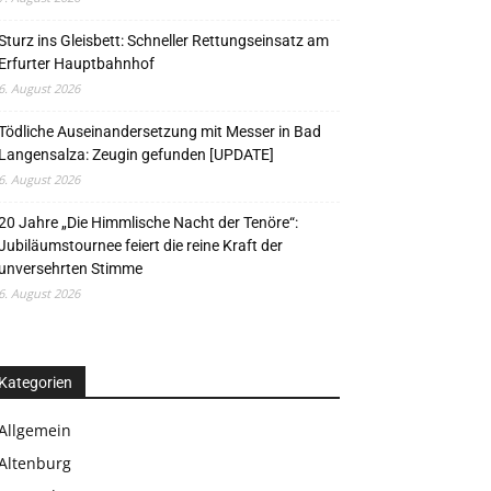
Sturz ins Gleisbett: Schneller Rettungseinsatz am
Erfurter Hauptbahnhof
6. August 2026
Tödliche Auseinandersetzung mit Messer in Bad
Langensalza: Zeugin gefunden [UPDATE]
6. August 2026
20 Jahre „Die Himmlische Nacht der Tenöre“:
Jubiläumstournee feiert die reine Kraft der
unversehrten Stimme
6. August 2026
Kategorien
Allgemein
Altenburg