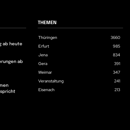
THEMEN
Thüringen
3660
g ab heute
Erfurt
985
Jena
834
erungen ab
Gera
391
Weimar
347
Veranstaltung
241
hmen
Eisenach
213
spricht