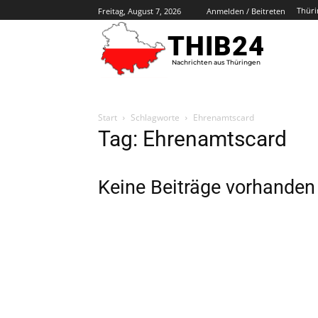
Thüri
Freitag, August 7, 2026
Anmelden / Beitreten
THIB24
Nachrichten aus Thüringen
Start
Schlagworte
Ehrenamtscard
Tag: Ehrenamtscard
Keine Beiträge vorhanden