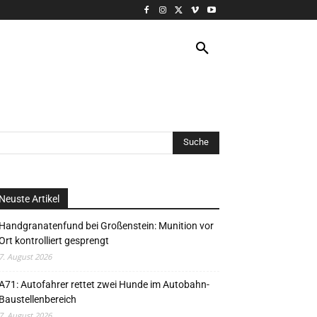
VERANSTALTUNG
MORE
Neuste Artikel
Handgranatenfund bei Großenstein: Munition vor
Ort kontrolliert gesprengt
7. August 2026
A71: Autofahrer rettet zwei Hunde im Autobahn-
Baustellenbereich
7. August 2026