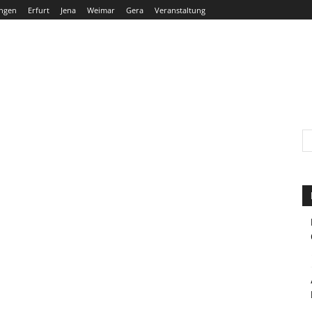
ngen
Erfurt
Jena
Weimar
Gera
Veranstaltung
THÜRINGEN
ERFURT
JENA
WEIMAR
GERA