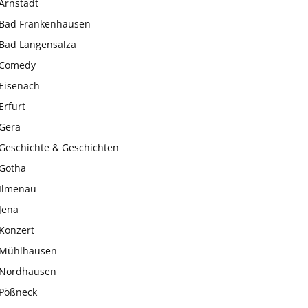
Arnstadt
Bad Frankenhausen
Bad Langensalza
Comedy
Eisenach
Erfurt
Gera
Geschichte & Geschichten
Gotha
Ilmenau
Jena
Konzert
Mühlhausen
Nordhausen
Pößneck