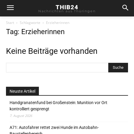
THIB24
Nachrichten aus Thüringen
Start
Schlagworte
Erzieherinnen
Tag: Erzieherinnen
Keine Beiträge vorhanden
Neuste Artikel
Handgranatenfund bei Großenstein: Munition vor Ort
kontrolliert gesprengt
7. August 2026
A71: Autofahrer rettet zwei Hunde im Autobahn-
Baustellenbereich