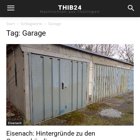
THIB24
Nachrichten aus Thüringen
Start
Schlagworte
Garage
Tag: Garage
Eisenach
Eisenach: Hintergründe zu den