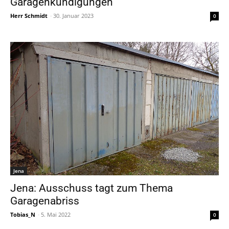
Garagenkündigungen
Herr Schmidt
-
30. Januar 2023
0
Jena
Jena: Ausschuss tagt zum Thema
Garagenabriss
Tobias_N
-
5. Mai 2022
0