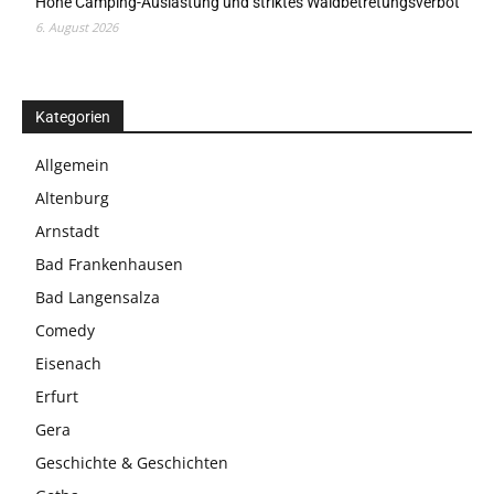
Hohe Camping-Auslastung und striktes Waldbetretungsverbot
6. August 2026
Kategorien
Allgemein
Altenburg
Arnstadt
Bad Frankenhausen
Bad Langensalza
Comedy
Eisenach
Erfurt
Gera
Geschichte & Geschichten