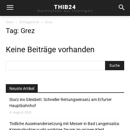
THIB24
Nachrichten aus Thüringen
Start
Schlagworte
Grez
Tag: Grez
Keine Beiträge vorhanden
Neuste Artikel
Sturz ins Gleisbett: Schneller Rettungseinsatz am Erfurter
Hauptbahnhof
6. August 2026
Tödliche Auseinandersetzung mit Messer in Bad Langensalza:
Kriminalpolizei sucht wichtige Zeugin im grünen Kleid