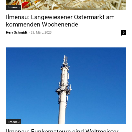
Ilmenau
Ilmenau: Langewiesener Ostermarkt am
kommenden Wochenende
Herr Schmidt
-
28. März 2023
0
Ilmenau
Ilmenau: Funkamateure sind Weltmeister