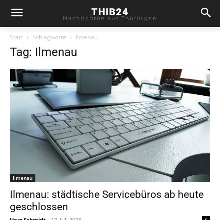
THIB24
Nachrichten aus Thüringen
Start
Schlagworte
Ilmenau
Tag: Ilmenau
Ilmenau
Ilmenau: städtische Servicebüros ab heute
geschlossen
Herr Schmidt
-
17. Juli 2023
0