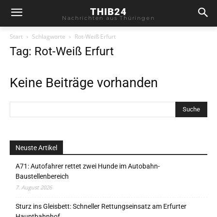
THIB24
Nachrichten aus Thüringen
Start
Schlagworte
Rot-Weiß Erfurt
Tag: Rot-Weiß Erfurt
Keine Beiträge vorhanden
Neuste Artikel
A71: Autofahrer rettet zwei Hunde im Autobahn-
Baustellenbereich
7. August 2026
Sturz ins Gleisbett: Schneller Rettungseinsatz am Erfurter
Hauptbahnhof