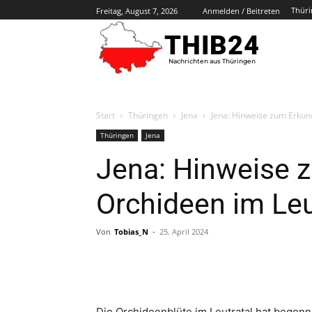
Thüri
Freitag, August 7, 2026
Anmelden / Beitreten
THIB24
Nachrichten aus Thüringen
Start
Thüringen
Jena
Jena: Hinweise zum Erkun
Thüringen
Jena
Jena: Hinweise 
Orchideen im Leu
Von
Tobias_N
-
25. April 2024
Die Orchideenblüte im Leutratal hat begonn