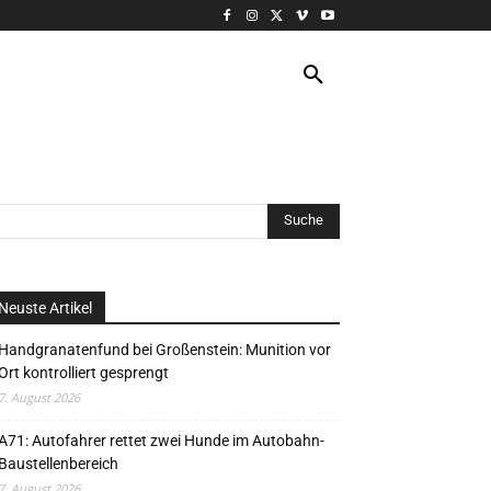
VERANSTALTUNG
MORE
Neuste Artikel
Handgranatenfund bei Großenstein: Munition vor
Ort kontrolliert gesprengt
7. August 2026
A71: Autofahrer rettet zwei Hunde im Autobahn-
Baustellenbereich
7. August 2026