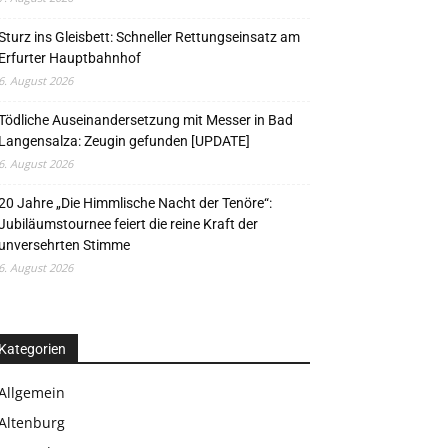
Sturz ins Gleisbett: Schneller Rettungseinsatz am
Erfurter Hauptbahnhof
6. August 2026
Tödliche Auseinandersetzung mit Messer in Bad
Langensalza: Zeugin gefunden [UPDATE]
6. August 2026
20 Jahre „Die Himmlische Nacht der Tenöre“:
Jubiläumstournee feiert die reine Kraft der
unversehrten Stimme
6. August 2026
Kategorien
Allgemein
Altenburg