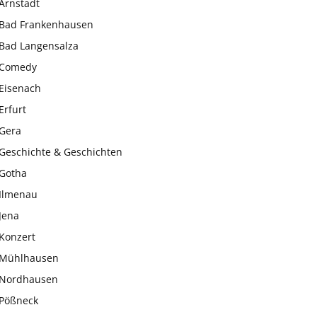
Arnstadt
Bad Frankenhausen
Bad Langensalza
Comedy
Eisenach
Erfurt
Gera
Geschichte & Geschichten
Gotha
Ilmenau
Jena
Konzert
Mühlhausen
Nordhausen
Pößneck