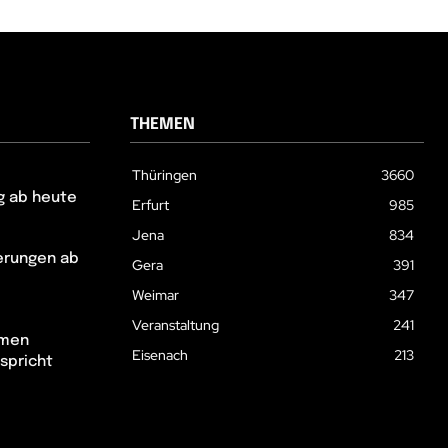
THEMEN
Thüringen
3660
g ab heute
Erfurt
985
Jena
834
erungen ab
Gera
391
Weimar
347
Veranstaltung
241
hmen
Eisenach
213
spricht