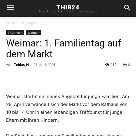
THIB24
Nachrichten aus Thüringen
Start
Thüringen
Thüringen
Weimar
Weimar: 1. Familientag auf
dem Markt
Von
Tobias_N
-
25. April 2024
162
0
Weimar startet ein neues Angebot für junge Familien: Am
28. April verwandelt sich der Markt vor dem Rathaus von
10 bis 14 Uhr in einen lebendigen Treffpunkt für junge
Eltern mit ihren Kindern.
Die Stadt lädt zum ersten Familientag ein, der sich mit