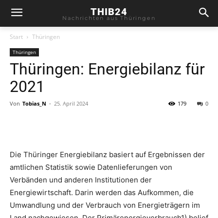
THIB24
Nachrichten aus Thüringen
Start
Thüringen
Thüringen
Thüringen: Energiebilanz für
2021
Von
Tobias_N
-
25. April 2024
179
0
Die Thüringer Energiebilanz basiert auf Ergebnissen der
amtlichen Statistik sowie Datenlieferungen von
Verbänden und anderen Institutionen der
Energiewirtschaft. Darin werden das Aufkommen, die
Umwandlung und der Verbrauch von Energieträgern im
Land nachgewiesen. Der Primärenergieverbrauch1) belief