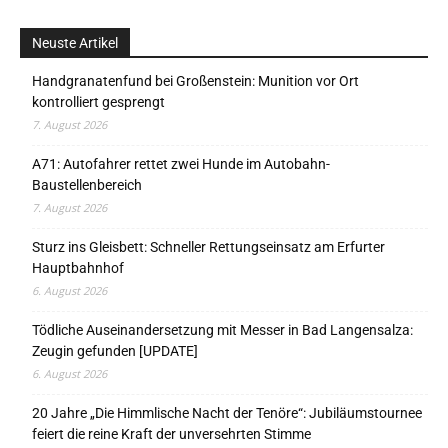
Neuste Artikel
Handgranatenfund bei Großenstein: Munition vor Ort
kontrolliert gesprengt
7. August 2026
A71: Autofahrer rettet zwei Hunde im Autobahn-
Baustellenbereich
7. August 2026
Sturz ins Gleisbett: Schneller Rettungseinsatz am Erfurter
Hauptbahnhof
6. August 2026
Tödliche Auseinandersetzung mit Messer in Bad Langensalza:
Zeugin gefunden [UPDATE]
6. August 2026
20 Jahre „Die Himmlische Nacht der Tenöre“: Jubiläumstournee
feiert die reine Kraft der unversehrten Stimme