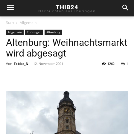
THIB24
Nachrichten aus Thüringen
Start
Allgemein
Allgemein
Thüringen
Altenburg
Altenburg: Weihnachtsmarkt
wird abgesagt
Von
Tobias_N
-
12. November 2021
1262
1