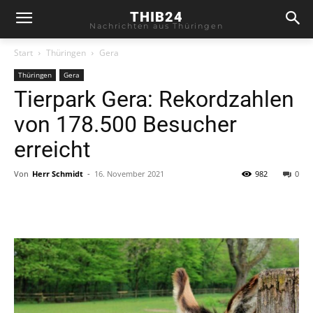
THIB24
Nachrichten aus Thüringen
Start
Thüringen
Gera
Thüringen
Gera
Tierpark Gera: Rekordzahlen
von 178.500 Besucher
erreicht
Von
Herr Schmidt
-
16. November 2021
982
0