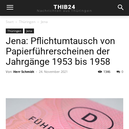
THIB24
Nachrichten aus Thüringen
Start
Thüringen
Jena
Thüringen
Jena
Jena: Pflichtumtausch von
Papierführerscheinen der
Jahrgänge 1953 bis 1958
Von
Herr Schmidt
-
24. November 2021
1346
0