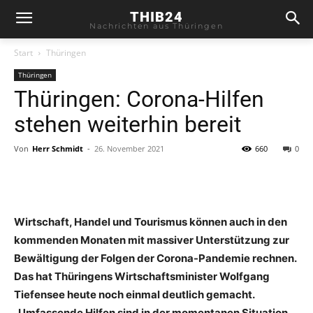
THIB24
Nachrichten aus Thüringen
Start
Thüringen
Thüringen
Thüringen: Corona-Hilfen
stehen weiterhin bereit
Von
Herr Schmidt
-
26. November 2021
660
0
Wirtschaft, Handel und Tourismus können auch in den
kommenden Monaten mit massiver Unterstützung zur
Bewältigung der Folgen der Corona-Pandemie rechnen.
Das hat Thüringens Wirtschaftsminister Wolfgang
Tiefensee heute noch einmal deutlich gemacht.
„Umfassende Hilfen sind in der momentanen Situation