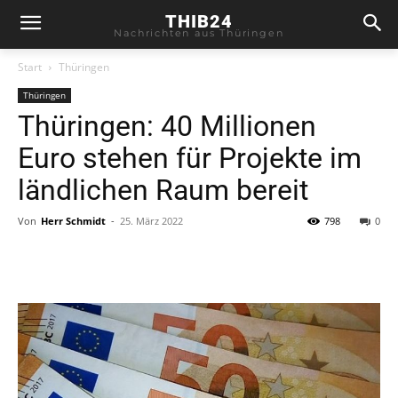
THIB24
Nachrichten aus Thüringen
Start
Thüringen
Thüringen
Thüringen: 40 Millionen
Euro stehen für Projekte im
ländlichen Raum bereit
Von
Herr Schmidt
-
25. März 2022
798
0