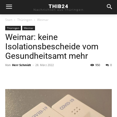
THIB24
Nachrichten aus Thüringen
Start
Thüringen
Weimar
Thüringen
Weimar
Weimar: keine
Isolationsbescheide vom
Gesundheitsamt mehr
Von
Herr Schmidt
-
28. März 2022
950
0