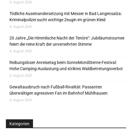
6. August 2026
Tödliche Auseinandersetzung mit Messer in Bad Langensalza:
Kriminalpolizei sucht wichtige Zeugin im grünen Kleid
6. August 2026
20 Jahre „Die Himmlische Nacht der Tenöre“: Jubiläumstournee
feiert die reine Kraft der unversehrten Stimme
6. August 2026
Reibungsloser Anreisetag beim SonneMondSterne-Festival:
Hohe Camping-Auslastung und striktes Waldbetretungsverbot
6. August 2026
Gewaltausbruch nach Fußball-Rivalität: Passanten
überwältigen agressiven Fan im Bahnhof Mühlhausen
6. August 2026
Kategorien