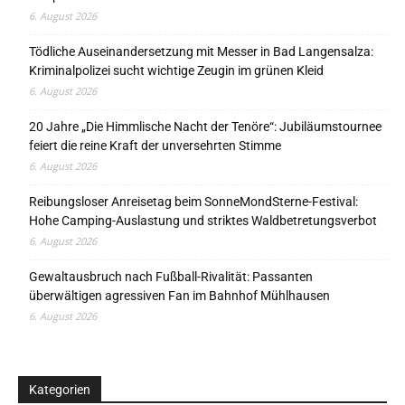
6. August 2026
Tödliche Auseinandersetzung mit Messer in Bad Langensalza:
Kriminalpolizei sucht wichtige Zeugin im grünen Kleid
6. August 2026
20 Jahre „Die Himmlische Nacht der Tenöre“: Jubiläumstournee
feiert die reine Kraft der unversehrten Stimme
6. August 2026
Reibungsloser Anreisetag beim SonneMondSterne-Festival:
Hohe Camping-Auslastung und striktes Waldbetretungsverbot
6. August 2026
Gewaltausbruch nach Fußball-Rivalität: Passanten
überwältigen agressiven Fan im Bahnhof Mühlhausen
6. August 2026
Kategorien