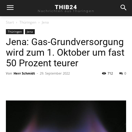
THIB24
Nachrichten aus Thüringen
Start
Thüringen
Jena
Thüringen
Jena
Jena: Gas-Grundversorgung
wird zum 1. Oktober um fast
50 Prozent teurer
Von
Herr Schmidt
-
29. September 2022
712
0