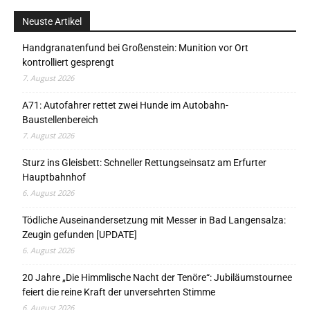
Neuste Artikel
Handgranatenfund bei Großenstein: Munition vor Ort
kontrolliert gesprengt
7. August 2026
A71: Autofahrer rettet zwei Hunde im Autobahn-
Baustellenbereich
7. August 2026
Sturz ins Gleisbett: Schneller Rettungseinsatz am Erfurter
Hauptbahnhof
6. August 2026
Tödliche Auseinandersetzung mit Messer in Bad Langensalza:
Zeugin gefunden [UPDATE]
6. August 2026
20 Jahre „Die Himmlische Nacht der Tenöre“: Jubiläumstournee
feiert die reine Kraft der unversehrten Stimme
6. August 2026