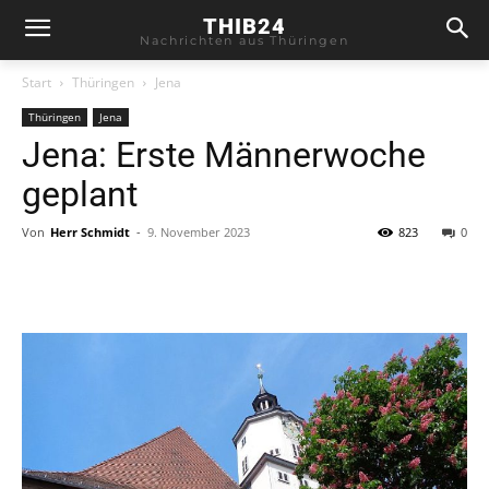
THIB24
Nachrichten aus Thüringen
Start
Thüringen
Jena
Thüringen
Jena
Jena: Erste Männerwoche
geplant
Von
Herr Schmidt
-
9. November 2023
823
0