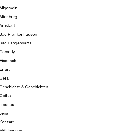
Allgemein
Altenburg
Arnstadt
Bad Frankenhausen
Bad Langensalza
Comedy
Eisenach
Erfurt
Gera
Geschichte & Geschichten
Gotha
Ilmenau
Jena
Konzert
Mühlhausen