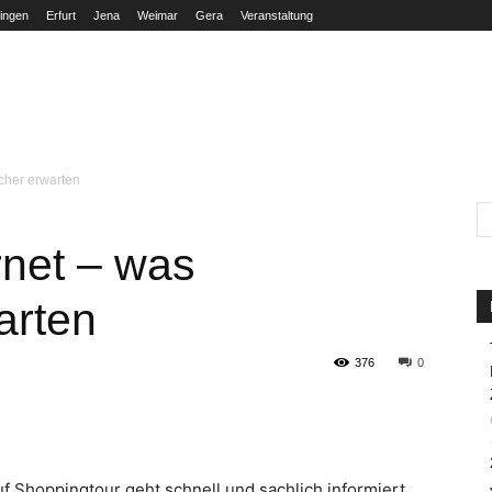
ingen
Erfurt
Jena
Weimar
Gera
Veranstaltung
THÜRINGEN
ERFURT
JENA
WEIMAR
GERA
cher erwarten
rnet – was
arten
376
0
uf Shoppingtour geht schnell und sachlich informiert