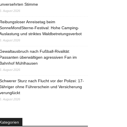
unversehrten Stimme
6. August 2026
Reibungsloser Anreisetag beim
SonneMondSterne-Festival: Hohe Camping-
Auslastung und striktes Waldbetretungsverbot
6. August 2026
Gewaltausbruch nach Fußball-Rivalität:
Passanten überwältigen agressiven Fan im
Bahnhof Mühlhausen
6. August 2026
Schwerer Sturz nach Flucht vor der Polizei: 17-
Jähriger ohne Führerschein und Versicherung
verunglückt
5. August 2026
Kategorien