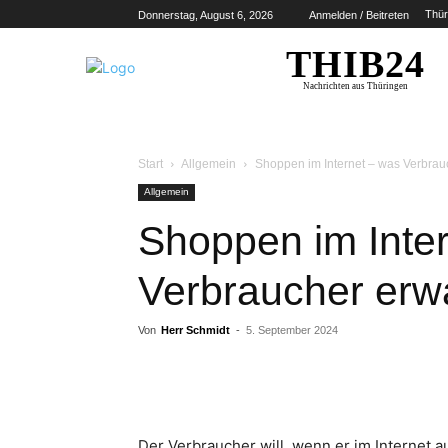
Thür
Donnerstag, August 6, 2026
Anmelden / Beitreten
THIB24
Nachrichten aus Thüringen
Start
Allgemein
Shoppen im Internet – was Verbrau
Allgemein
Shoppen im Inte
Verbraucher erw
Von
Herr Schmidt
-
5. September 2024
Der Verbraucher will, wenn er im Internet a