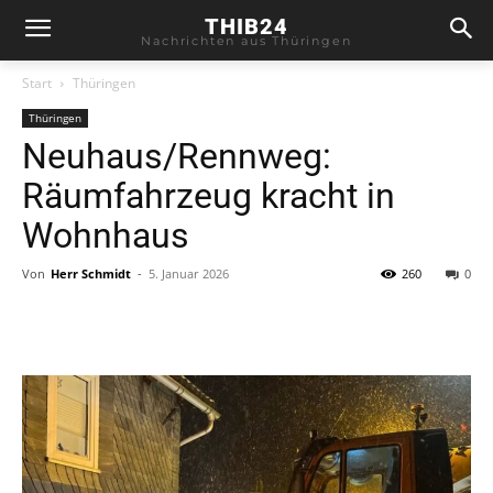
THIB24
Nachrichten aus Thüringen
Start
Thüringen
Thüringen
Neuhaus/Rennweg:
Räumfahrzeug kracht in
Wohnhaus
Von
Herr Schmidt
-
5. Januar 2026
260
0