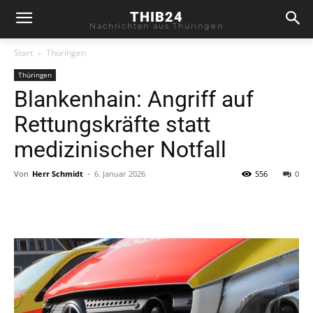
THIB24
Nachrichten aus Thüringen
Start
Thüringen
Thüringen
Blankenhain: Angriff auf
Rettungskräfte statt
medizinischer Notfall
Von
Herr Schmidt
-
6. Januar 2026
556
0