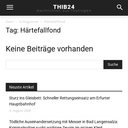
THIB24
Nachrichten aus Thüringen
Start
Schlagworte
Härtefallfond
Tag: Härtefallfond
Keine Beiträge vorhanden
Neuste Artikel
Sturz ins Gleisbett: Schneller Rettungseinsatz am Erfurter
Hauptbahnhof
6. August 2026
Tödliche Auseinandersetzung mit Messer in Bad Langensalza:
Kriminalpolizei sucht wichtige Zeugin im grünen Kleid