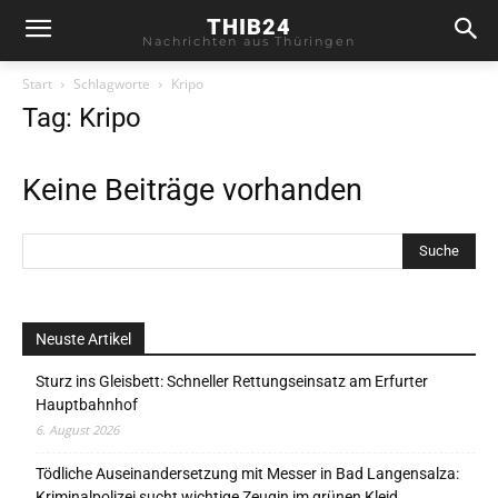
THIB24
Nachrichten aus Thüringen
Start
Schlagworte
Kripo
Tag: Kripo
Keine Beiträge vorhanden
Neuste Artikel
Sturz ins Gleisbett: Schneller Rettungseinsatz am Erfurter
Hauptbahnhof
6. August 2026
Tödliche Auseinandersetzung mit Messer in Bad Langensalza:
Kriminalpolizei sucht wichtige Zeugin im grünen Kleid