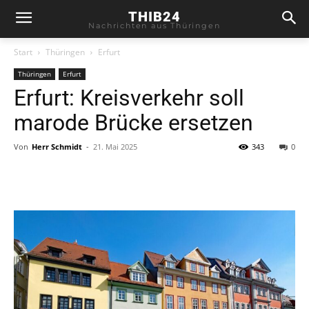
THIB24
Nachrichten aus Thüringen
Start
Thüringen
Erfurt
Thüringen
Erfurt
Erfurt: Kreisverkehr soll
marode Brücke ersetzen
Von
Herr Schmidt
-
21. Mai 2025
343
0