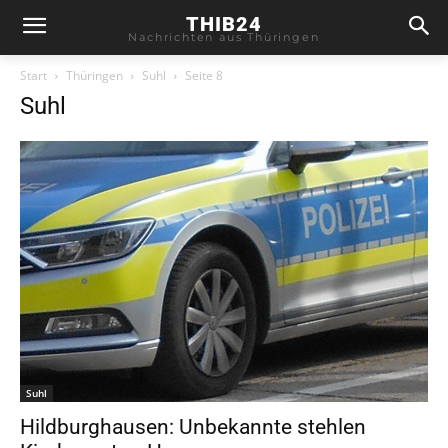
THIB24
Nachrichten aus Thüringen
Start
Thüringen
Suhl
Seite 8
Suhl
Suhl
Hildburghausen: Unbekannte stehlen