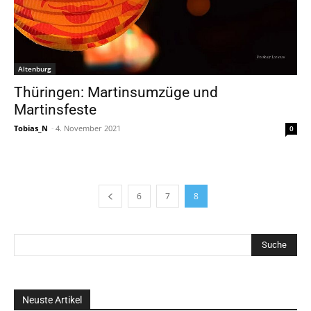
Altenburg
Thüringen: Martinsumzüge und
Martinsfeste
Tobias_N
-
4. November 2021
0
6
7
8
Neuste Artikel