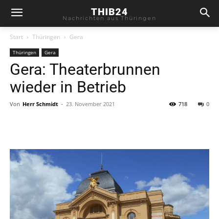
THIB24
Nachrichten aus Thüringen
Start
Thüringen
Gera
Thüringen
Gera
Gera: Theaterbrunnen
wieder in Betrieb
Von
Herr Schmidt
-
23. November 2021
718
0