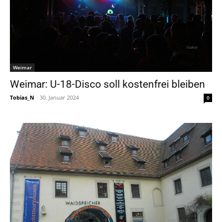
Weimar
Weimar: U-18-Disco soll kostenfrei bleiben
Tobias_N
-
30. Januar 2024
0