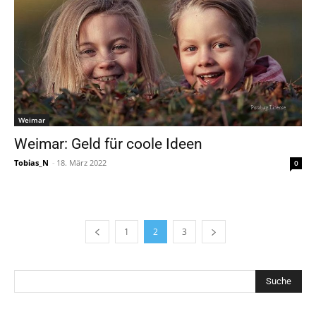
Weimar
Weimar: Geld für coole Ideen
Tobias_N
-
18. März 2022
0
1
2
3