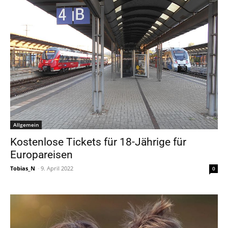
Allgemein
Kostenlose Tickets für 18-Jährige für
Europareisen
Tobias_N
-
9. April 2022
0